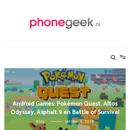
Skip
to
content
PhoneGeek, gek op Tech!
Android Games: Pokémon Quest, Altos
Odyssey, Asphalt 9 en Battle of Survival
Blog
oktober 5, 2018