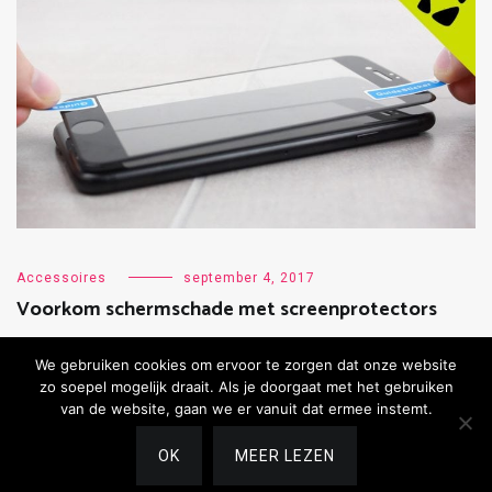
Accessoires
september 4, 2017
Voorkom schermschade met screenprotectors
We gebruiken cookies om ervoor te zorgen dat onze website
zo soepel mogelijk draait. Als je doorgaat met het gebruiken
van de website, gaan we er vanuit dat ermee instemt.
Copyright 2019 PhoneGeek.
Contact.
OK
MEER LEZEN