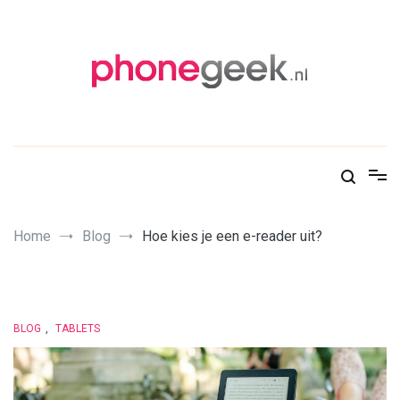
Skip
to
content
PhoneGeek, gek op Tech!
Home
Blog
Hoe kies je een e-reader uit?
BLOG
,
TABLETS