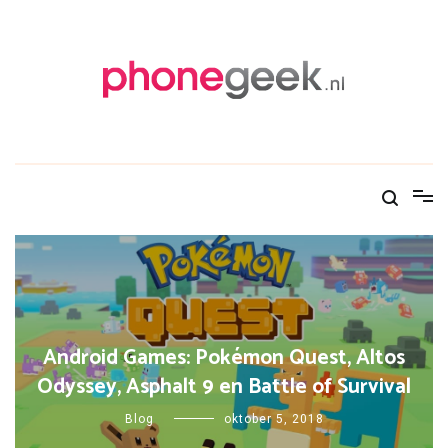
Skip
to
content
PhoneGeek, gek op Tech!
Android Games: Pokémon Quest, Altos
Odyssey, Asphalt 9 en Battle of Survival
Blog
oktober 5, 2018