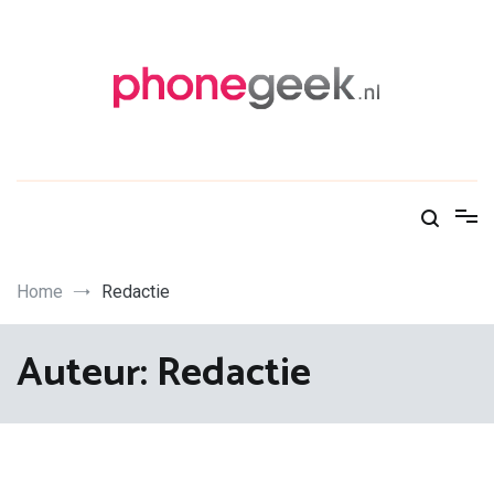
Skip
to
content
PhoneGeek, gek op Tech!
Home
Redactie
Auteur:
Redactie