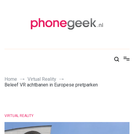
Skip
to
content
PhoneGeek, gek op Tech!
Home
Virtual Reality
Beleef VR achtbanen in Europese pretparken
VIRTUAL REALITY