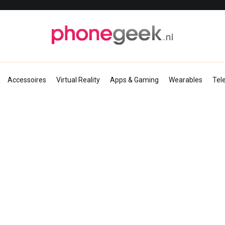
PhoneGeek, gek op Tech!
Accessoires
Virtual Reality
Apps & Gaming
Wearables
Tel