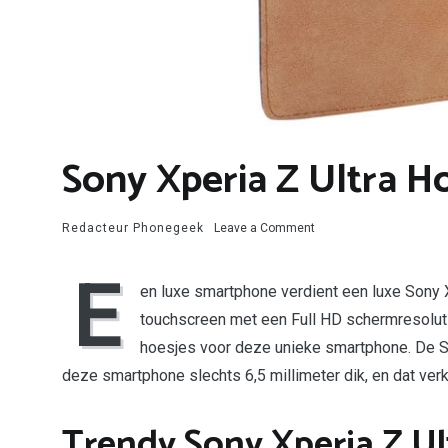
Sony Xperia Z Ultra H
on
Redacteur Phonegeek
Leave a Comment
Sony
Xperia
E
Z
en luxe smartphone verdient een luxe Sony 
Ultra
touchscreen met een Full HD schermresoluti
Hoesje
hoesjes voor deze unieke smartphone. De Sony
deze smartphone slechts 6,5 millimeter dik, en dat verk
Trendy Sony Xperia Z Ul