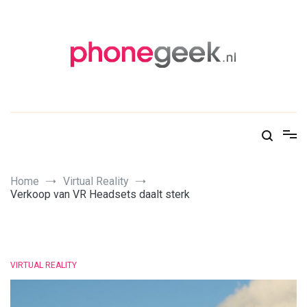
Skip
to
content
PhoneGeek, gek op Tech!
Home
Virtual Reality
Verkoop van VR Headsets daalt sterk
VIRTUAL REALITY