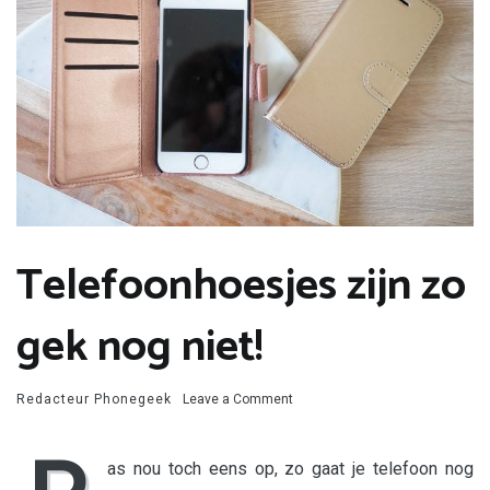
Telefoonhoesjes zijn zo
gek nog niet!
on
Redacteur Phonegeek
Leave a Comment
Telefoonhoesjes
zijn
zo
as nou toch eens op, zo gaat je telefoon nog
gek