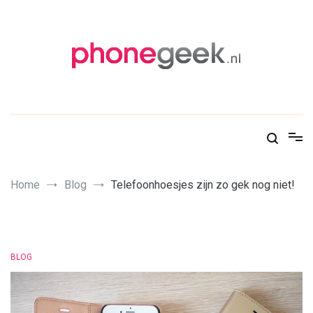
Skip
to
content
PhoneGeek, gek op Tech!
Home
Blog
Telefoonhoesjes zijn zo gek nog niet!
BLOG