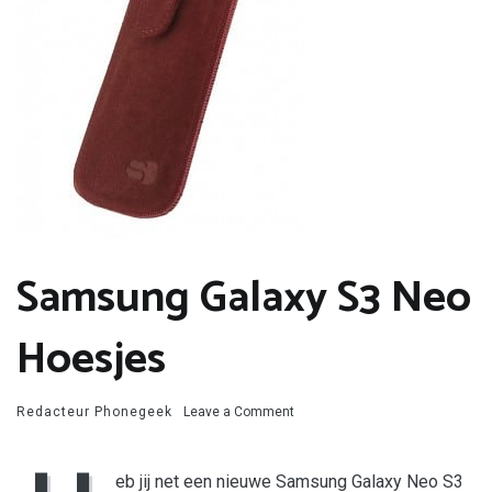
Samsung Galaxy S3 Neo
Hoesjes
on
Redacteur Phonegeek
Leave a Comment
Samsung
Galaxy
S3
eb jij net een nieuwe Samsung Galaxy Neo S3