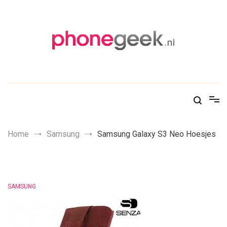
Skip
to
content
PhoneGeek, gek op Tech!
Home
Samsung
Samsung Galaxy S3 Neo Hoesjes
SAMSUNG