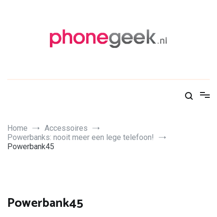
Skip
to
content
PhoneGeek, gek op Tech!
Home
Accessoires
Powerbanks: nooit meer een lege telefoon!
Powerbank45
Powerbank45